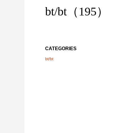
bt/bt（195）
CATEGORIES
bt/bt