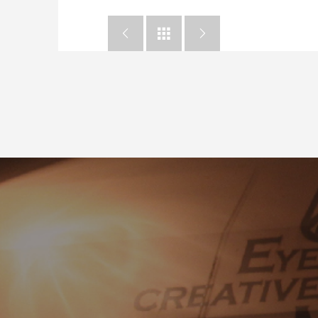


