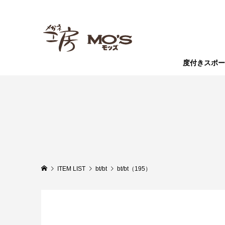
度付きスポー
ITEM LIST
bt/bt
bt/bt（195）