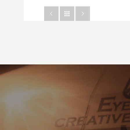


