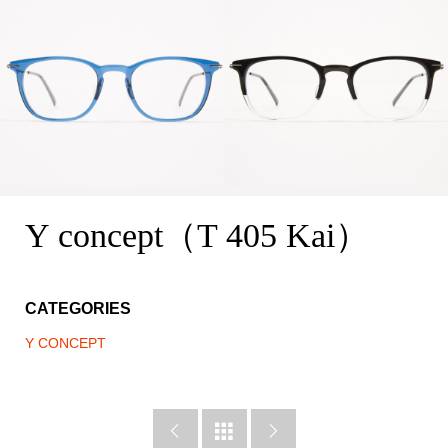
Y concept（T 405 Kai）
CATEGORIES
Y CONCEPT


