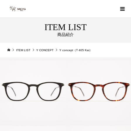
ITEM LIST
商品紹介
ITEM LIST
Y CONCEPT
Y concept（T 405 Kai）